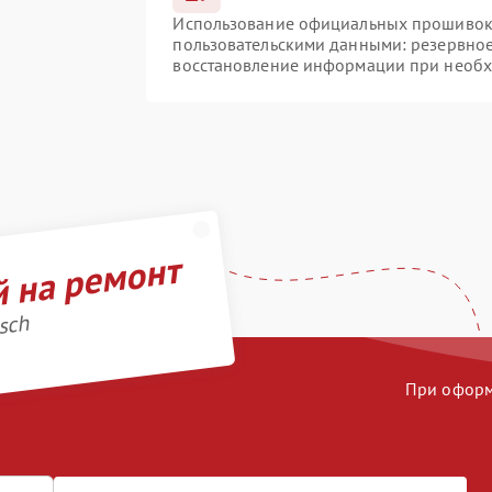
Использование официальных прошивок и
пользовательскими данными: резервно
восстановление информации при необ
й на ремонт
sch
При оформл