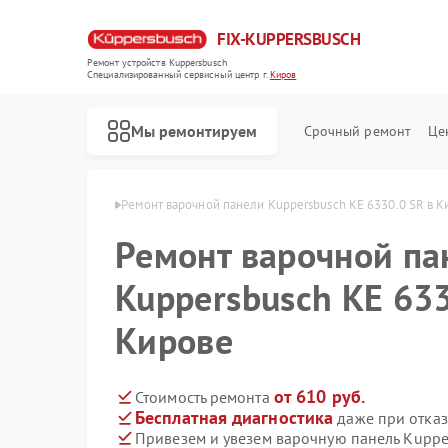
FIX-KUPPERSBUSCH
Ремонт устройств Kuppersbusch
Специализированный cервисный центр г.
Киров
Мы ремонтируем
Срочный ремонт
Це
persbusch в Кирове
Ремонт варочной панели Kuppersbusch KE 6330.0 SR в К
Ремонт варочной па
Kuppersbusch KE 633
Кирове
от 610 руб.
Стоимость ремонта
Бесплатная диагностика
даже при отказ
Привезем и увезем варочную панель Kuppe
Ремонт кофемашин Kuppersbusch
Ремонт стиральных машин Kuppersbusch
Ремонт посудомоечных машин Kuppersbusch
Ремонт микроволновых печей Kuppersbusch
Ремонт духовых шкафов Kuppersbusch
Ремонт вытяжек Kuppersbusch
Ремонт морозильных камер Kuppersbusch
Ремонт холодильников Kuppersbusch
Ремонт промышленных вакуумных упаковщиков Kuppersbusch
Ремонт сушильных машин Kuppersbusch