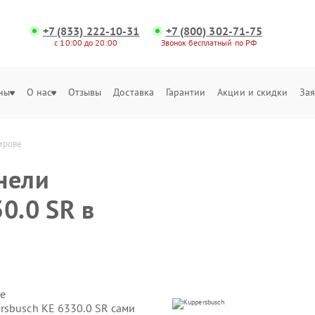
+7 (833) 222-10-31
+7 (800) 302-71-75
с 10:00 до 20:00
Звонок бесплатный по РФ
ны
О нас
Отзывы
Доставка
Гарантии
Акции и скидки
Зая
ирове
нели
0.0 SR в
е
rsbusch KE 6330.0 SR сами