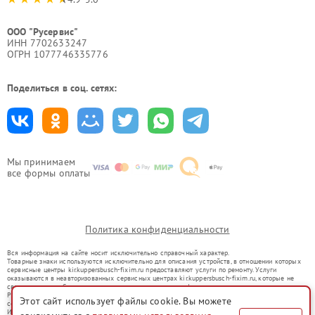
ООО "Русервис"
ИНН 7702633247
ОГРН 1077746335776
Поделиться в соц. сетях:
Мы принимаем
все формы оплаты
Политика конфиденциальности
Вся информация на сайте носит исключительно справочный характер.
Товарные знаки используются исключительно для описания устройств, в отношении которых
сервисные центры kir.kuppersbusch-fixim.ru предоставляют услуги по ремонту. Услуги
оказываются в неавторизованных сервисных центрах kir.kuppersbusch-fixim.ru, которые не
связаны с правообладателями товарных знаков или их официальными представителями.
Ремонт осуществляется для устройств, уже введенных в гражданский оборот в соответствии
Этот сайт использует файлы cookie. Вы можете
со статьей 1487 ГК РФ.
Использование товарных знаков не преследует цели индивидуализации услуг или введения