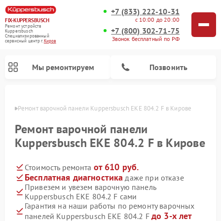
+7 (833) 222-10-31
с 10:00 до 20:00
FIX-KUPPERSBUSCH
Ремонт устройств
+7 (800) 302-71-75
Kuppersbusch
Специализированный
Звонок бесплатный по РФ
cервисный центр г.
Киров
Мы ремонтируем
Позвонить
ирове
Ремонт варочной панели Kuppersbusch EKE 804.2 F в Кирове
Ремонт варочной панели
Kuppersbusch EKE 804.2 F в Кирове
от 610 руб.
Стоимость ремонта
Бесплатная диагностика
даже при отказе
Привезем и увезем варочную панель
Kuppersbusch EKE 804.2 F сами
Ремонт кофемашин Kuppersbusch
Ремонт посудомоечных машин Kuppersbusch
Ремонт духовых шкафов Kuppersbusch
Ремонт морозильных камер Kuppersbusch
Ремонт промышленных вакуумных упаковщиков Kuppersbusch
Ремонт стиральных машин Kuppersbusch
Ремонт микроволновых печей Kuppersbusch
Ремонт холодильников Kuppersbusch
Ремонт сушильных машин Kuppersbusch
Гарантия на наши работы по ремонту варочных
до 3-х лет
панелей Kuppersbusch EKE 804.2 F