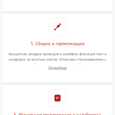
проводки.
5. Сборка и герметизация
Аккуратная укладка проводов и шлейфов, фиксация плат и
конфорок на штатных местах. Установка стеклокерамики с
проверкой равномерности зазоров. Нанесение
Подробнее
термостойкого герметика или укладка уплотнительной
ленты по контуру.
6. Финальное тестирование и калибровка