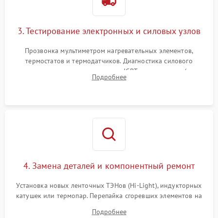
3. Тестирование электронных и силовых узлов
Прозвонка мультиметром нагревательных элементов,
термостатов и термодатчиков. Диагностика силового
модуля, реле, диодных мостов и IGBT-транзисторов (для
Подробнее
индукции). Проверка кранов и газ-контроля (для газовых
панелей).
4. Замена деталей и компонентный ремонт
Установка новых ленточных ТЭНов (Hi-Light), индукторных
катушек или термопар. Перепайка сгоревших элементов на
плате управления, восстановление токопроводящих
Подробнее
дорожек. Очистка контактов и замена поврежденной