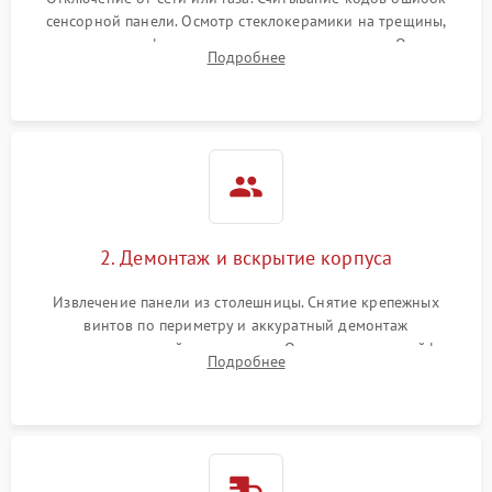
сенсорной панели. Осмотр стеклокерамики на трещины,
проверка конфорок на равномерность нагрева. Опрос
Подробнее
клиента о симптомах (не включается, не видит посуду,
щелкает).
2. Демонтаж и вскрытие корпуса
Извлечение панели из столешницы. Снятие крепежных
винтов по периметру и аккуратный демонтаж
стеклокерамической поверхности. Отсоединение шлейфов
Подробнее
сенсорного блока для доступа к силовым платам, катушкам
или ТЭНам.