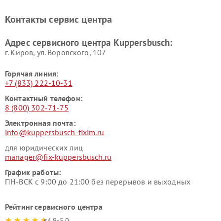
Kuppersbusch
Kuppersbusch
Ремонт холодильников
Ремонт промышленных
Контакты сервис центра
Kuppersbusch
вакуумных упаковщиков
Kuppersbusch
Адрес сервисного центра Kuppersbusch:
Ремонт сушильных машин Kuppersbusch
г. Киров, ул. Воровского, 107
Горячая линия:
+7 (833) 222-10-31
Контактный телефон:
8 (800) 302-71-75
Электронная почта:
info@kuppersbusch-fixim.ru
для юридических лиц
manager@fix-kuppersbusch.ru
График работы:
ПН-ВСК с 9:00 до 21:00 без перерывов и выходных
Рейтинг сервисного центра
4.9-5.0