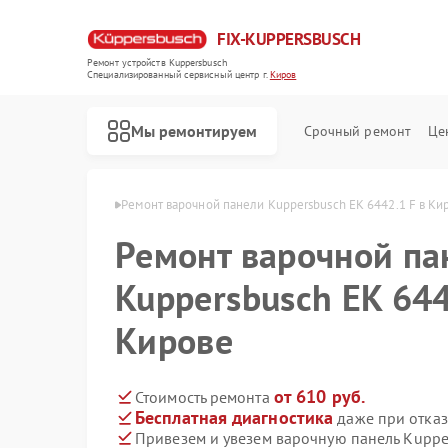
FIX-KUPPERSBUSCH
Ремонт устройств Kuppersbusch
Специализированный cервисный центр г.
Киров
Мы ремонтируем
Срочный ремонт
Це
persbusch в Кирове
Ремонт варочной панели Kuppersbusch EK 6442.1 F в Ки
Ремонт варочной па
Kuppersbusch EK 644
Кирове
от 610 руб.
Стоимость ремонта
Бесплатная диагностика
даже при отказ
Привезем и увезем варочную панель Kuppe
Ремонт кофемашин Kuppersbusch
Ремонт стиральных машин Kuppersbusch
Ремонт посудомоечных машин Kuppersbusch
Ремонт микроволновых печей Kuppersbusch
Ремонт духовых шкафов Kuppersbusch
Ремонт вытяжек Kuppersbusch
Ремонт морозильных камер Kuppersbusch
Ремонт холодильников Kuppersbusch
Ремонт промышленных вакуумных упаковщиков Kuppersbusch
Ремонт сушильных машин Kuppersbusch