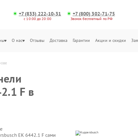
+7 (833) 222-10-31
+7 (800) 302-71-75
с 10:00 до 20:00
Звонок бесплатный по РФ
ны
О нас
Отзывы
Доставка
Гарантии
Акции и скидки
Зая
рове
нели
2.1 F в
е
rsbusch EK 6442.1 F сами