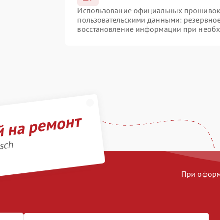
Использование официальных прошивок и
пользовательскими данными: резервно
восстановление информации при необ
й на ремонт
sch
При оформл