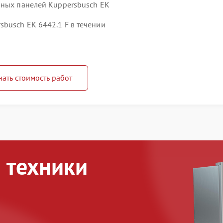
чных панелей Kuppersbusch EK
busch EK 6442.1 F в течении
нать стоимость работ
 техники