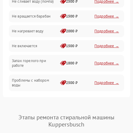
Не сливает воду (помпа)
2500 ₽
Подробнее →
Водоснабжение
Не вращается барабан
1500 ₽
Подробнее →
Слив
Не нагревает воду
2000 ₽
Подробнее →
Программное обеспечение
Не включается
1500 ₽
Подробнее →
Запах горелого при
1800 ₽
Подробнее →
работе
Проблемы с набором
2500 ₽
Подробнее →
воды
Замена ТЭНа
2200 ₽
Подробнее →
Замена платы управления
2200 ₽
Подробнее →
Этапы ремонта стиральной машины
Kuppersbusch