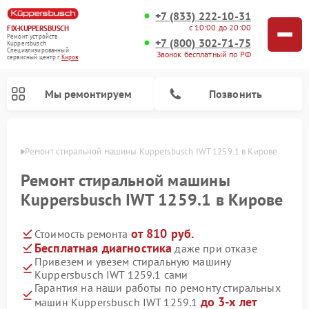
+7 (833) 222-10-31
с 10:00 до 20:00
FIX-KUPPERSBUSCH
Ремонт устройств
+7 (800) 302-71-75
Kuppersbusch
Специализированный
Звонок бесплатный по РФ
cервисный центр г.
Киров
Мы ремонтируем
Позвонить
ирове
Ремонт стиральной машины Kuppersbusch IWT 1259.1 в Кирове
Ремонт стиральной машины
Kuppersbusch IWT 1259.1 в Кирове
от 810 руб.
Стоимость ремонта
Бесплатная диагностика
даже при отказе
Привезем и увезем стиральную машину
Kuppersbusch IWT 1259.1 сами
Ремонт кофемашин Kuppersbusch
Ремонт варочных панелей Kuppersbusch
Ремонт духовых шкафов Kuppersbusch
Ремонт морозильных камер Kuppersbusch
Ремонт промышленных вакуумных упаковщиков Kuppersbusch
Ремонт посудомоечных машин Kuppersbusch
Ремонт микроволновых печей Kuppersbusch
Ремонт холодильников Kuppersbusch
Ремонт сушильных машин Kuppersbusch
Гарантия на наши работы по ремонту стиральных
до 3-х лет
машин Kuppersbusch IWT 1259.1