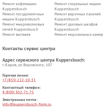
Ремонт кофемашин
Ремонт стиральных машин
Kuppersbusch
Kuppersbusch
Ремонт посудомоечных
Ремонт варочных панелей
машин Kuppersbusch
Kuppersbusch
Ремонт микроволновых
Ремонт духовых шкафов
печей Kuppersbusch
Kuppersbusch
Ремонт вытяжек
Ремонт морозильных камер
Kuppersbusch
Kuppersbusch
Ремонт холодильников
Ремонт промышленных
Контакты сервис центра
Kuppersbusch
вакуумных упаковщиков
Kuppersbusch
Адрес сервисного центра Kuppersbusch:
Ремонт сушильных машин Kuppersbusch
г. Киров, ул. Воровского, 107
Горячая линия:
+7 (833) 222-10-31
Контактный телефон:
8 (800) 302-71-75
Электронная почта:
info@kuppersbusch-fixim.ru