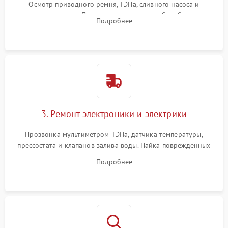
Осмотр приводного ремня, ТЭНа, сливного насоса и
амортизаторов. Проверка подшипников барабана и
Подробнее
крестовины на износ, а манжеты люка на разрывы.
3. Ремонт электроники и электрики
Прозвонка мультиметром ТЭНа, датчика температуры,
прессостата и клапанов залива воды. Пайка поврежденных
дорожек или замена симисторов на плате управления.
Подробнее
Восстановление целостности проводки и контактов.