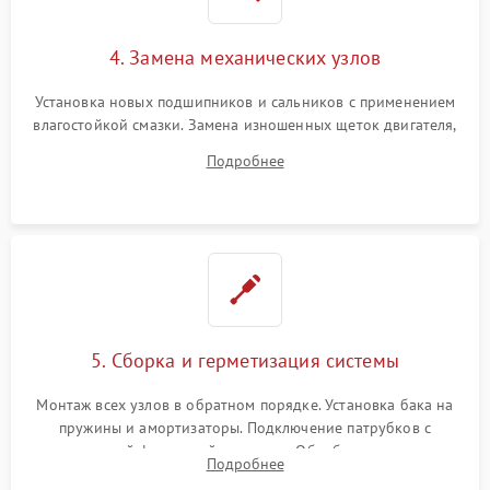
4. Замена механических узлов
Установка новых подшипников и сальников с применением
влагостойкой смазки. Замена изношенных щеток двигателя,
порванного ремня привода, неисправного сливного насоса
Подробнее
или поврежденной резиновой манжеты.
5. Сборка и герметизация системы
Монтаж всех узлов в обратном порядке. Установка бака на
пружины и амортизаторы. Подключение патрубков с
надежной фиксацией хомутами. Обработка стыков
Подробнее
герметиком для предотвращения возможных протечек воды.