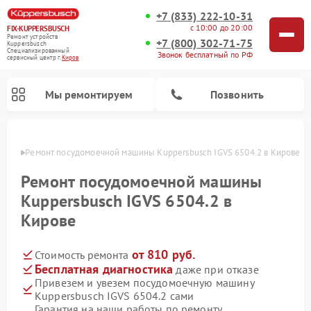
+7 (833) 222-10-31
с 10:00 до 20:00
FIX-KUPPERSBUSCH
Ремонт устройств
+7 (800) 302-71-75
Kuppersbusch
Специализированный
Звонок бесплатный по РФ
cервисный центр г.
Киров
Мы ремонтируем
Позвонить
ирове
Ремонт посудомоечной машины Kuppersbusch IGVS 6504.2 в Кирове
Ремонт посудомоечной машины
Kuppersbusch IGVS 6504.2 в
Кирове
от 810 руб.
Стоимость ремонта
Бесплатная диагностика
даже при отказе
Привезем и увезем посудомоечную машину
Ремонт кофемашин Kuppersbusch
Ремонт варочных панелей Kuppersbusch
Ремонт духовых шкафов Kuppersbusch
Ремонт морозильных камер Kuppersbusch
Ремонт промышленных вакуумных упаковщиков Kuppersbusch
Ремонт стиральных машин Kuppersbusch
Ремонт микроволновых печей Kuppersbusch
Ремонт холодильников Kuppersbusch
Ремонт сушильных машин Kuppersbusch
Kuppersbusch IGVS 6504.2 сами
Гарантия на наши работы по ремонту