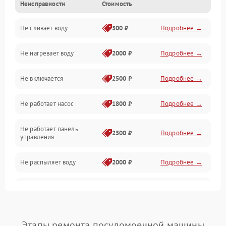
Неисправности
Стоимость
Управление
Не сливает воду
500 ₽
Подробнее →
Электропитание
Не нагревает воду
2000 ₽
Подробнее →
Датчики
Не включается
2500 ₽
Подробнее →
Нагрев
Не работает насос
1800 ₽
Подробнее →
Вода
Не работает панель
Гигиена
2500 ₽
Подробнее →
управления
Программное обеспечение
Не распыляет воду
2000 ₽
Подробнее →
Не запускается цикл
1800 ₽
Подробнее →
стирки
Проблемы с набором
Этапы ремонта посудомоечной машины
1800 ₽
Подробнее →