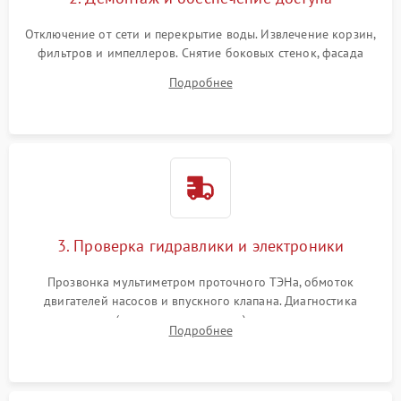
Отключение от сети и перекрытие воды. Извлечение корзин,
фильтров и импеллеров. Снятие боковых стенок, фасада
дверцы или нижнего поддона для прямого доступа к
Подробнее
циркуляционному насосу, ТЭНу и сливной помпе.
3. Проверка гидравлики и электроники
Прозвонка мультиметром проточного ТЭНа, обмоток
двигателей насосов и впускного клапана. Диагностика
прессостата (датчика уровня воды), датчика мутности,
Подробнее
концевика дверцы и электронного модуля управления.