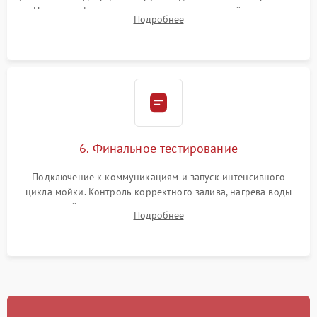
Надежная фиксация хомутов гидравлической системы,
Подробнее
сборка корпуса и установка датчика поплавка.
6. Финальное тестирование
Подключение к коммуникациям и запуск интенсивного
цикла мойки. Контроль корректного залива, нагрева воды
до нужной температуры, отсутствия посторонних шумов,
Подробнее
штатного слива и абсолютной сухости в поддоне.