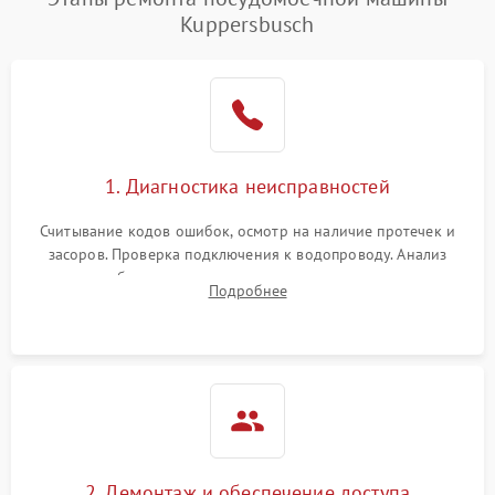
воды
Kuppersbusch
Не работает сушилка
2100 ₽
Подробнее →
Сбои в работе таймера
1700 ₽
Подробнее →
Проблемы с
2100 ₽
Подробнее →
1. Диагностика неисправностей
циркуляционным насосом
Считывание кодов ошибок, осмотр на наличие протечек и
засоров. Проверка подключения к водопроводу. Анализ
жалоб на отсутствие слива, нагрева, вращения
Подробнее
разбрызгивателей или срабатывание системы защиты
аквастоп.
2. Демонтаж и обеспечение доступа