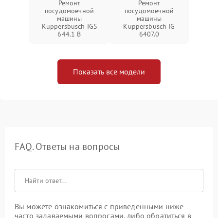
Ремонт
Ремонт
посудомоечной
посудомоечной
машины
машины
Kuppersbusch IGS
Kuppersbusch IG
644.1 B
6407.0
Показать все модели
FAQ. Ответы на вопросы
Вы можете ознакомиться с приведенными ниже
часто задаваемыми вопросами, либо обратиться в