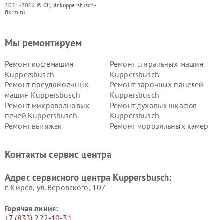
2021-2026 © СЦ kir.kuppersbusch-
fixim.ru
Мы ремонтируем
Ремонт кофемашин
Ремонт стиральных машин
Kuppersbusch
Kuppersbusch
Ремонт посудомоечных
Ремонт варочных панелей
машин Kuppersbusch
Kuppersbusch
Ремонт микроволновых
Ремонт духовых шкафов
печей Kuppersbusch
Kuppersbusch
Ремонт вытяжек
Ремонт морозильных камер
Kuppersbusch
Kuppersbusch
Ремонт холодильников
Ремонт промышленных
Контакты сервис центра
Kuppersbusch
вакуумных упаковщиков
Kuppersbusch
Адрес сервисного центра Kuppersbusch:
Ремонт сушильных машин Kuppersbusch
г. Киров, ул. Воровского, 107
Горячая линия:
+7 (833) 222-10-31