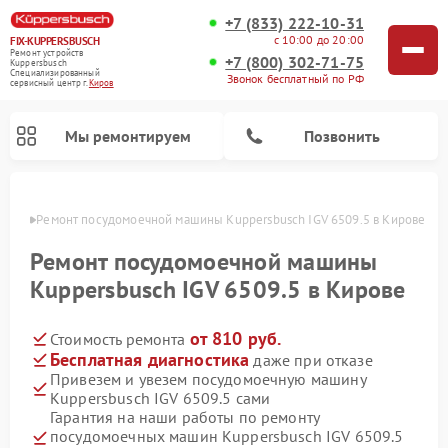
+7 (833) 222-10-31
с 10:00 до 20:00
FIX-KUPPERSBUSCH
Ремонт устройств
+7 (800) 302-71-75
Kuppersbusch
Специализированный
Звонок бесплатный по РФ
cервисный центр г.
Киров
Мы ремонтируем
Позвонить
ирове
Ремонт посудомоечной машины Kuppersbusch IGV 6509.5 в Кирове
Ремонт посудомоечной машины
Kuppersbusch IGV 6509.5 в Кирове
от 810 руб.
Стоимость ремонта
Бесплатная диагностика
даже при отказе
Привезем и увезем посудомоечную машину
Kuppersbusch IGV 6509.5 сами
Ремонт кофемашин Kuppersbusch
Ремонт варочных панелей Kuppersbusch
Ремонт духовых шкафов Kuppersbusch
Ремонт морозильных камер Kuppersbusch
Ремонт промышленных вакуумных упаковщиков Kuppersbusch
Ремонт стиральных машин Kuppersbusch
Ремонт микроволновых печей Kuppersbusch
Ремонт холодильников Kuppersbusch
Ремонт сушильных машин Kuppersbusch
Гарантия на наши работы по ремонту
посудомоечных машин Kuppersbusch IGV 6509.5