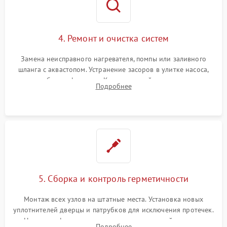
4. Ремонт и очистка систем
Замена неисправного нагревателя, помпы или заливного
шланга с аквастопом. Устранение засоров в улитке насоса,
патрубках и фильтрах. Компонентный ремонт платы
Подробнее
управления, восстановление поврежденной проводки.
5. Сборка и контроль герметичности
Монтаж всех узлов на штатные места. Установка новых
уплотнителей дверцы и патрубков для исключения протечек.
Надежная фиксация хомутов гидравлической системы,
Подробнее