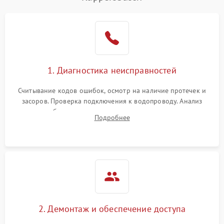
Не работает сушилка
2100 ₽
Подробнее →
Сбои в работе таймера
1700 ₽
Подробнее →
Проблемы с
2100 ₽
Подробнее →
1. Диагностика неисправностей
циркуляционным насосом
Считывание кодов ошибок, осмотр на наличие протечек и
засоров. Проверка подключения к водопроводу. Анализ
жалоб на отсутствие слива, нагрева, вращения
Подробнее
разбрызгивателей или срабатывание системы защиты
аквастоп.
2. Демонтаж и обеспечение доступа