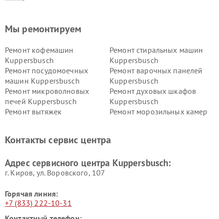
Мы ремонтируем
Ремонт кофемашин
Ремонт стиральных машин
Kuppersbusch
Kuppersbusch
Ремонт посудомоечных
Ремонт варочных панелей
машин Kuppersbusch
Kuppersbusch
Ремонт микроволновых
Ремонт духовых шкафов
печей Kuppersbusch
Kuppersbusch
Ремонт вытяжек
Ремонт морозильных камер
Kuppersbusch
Kuppersbusch
Ремонт холодильников
Ремонт промышленных
Контакты сервис центра
Kuppersbusch
вакуумных упаковщиков
Kuppersbusch
Адрес сервисного центра Kuppersbusch:
Ремонт сушильных машин Kuppersbusch
г. Киров, ул. Воровского, 107
Горячая линия:
+7 (833) 222-10-31
Контактный телефон: