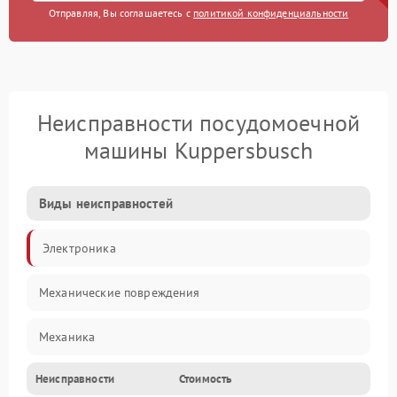
Отправляя, Вы соглашаетесь с
политикой конфиденциальности
Неисправности посудомоечной
машины Kuppersbusch
Виды неисправностей
Электроника
Механические повреждения
Механика
Неисправности
Стоимость
Управление