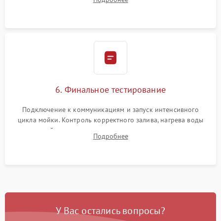
сборка корпуса и установка датчика поплавка.
6. Финальное тестирование
Подключение к коммуникациям и запуск интенсивного
цикла мойки. Контроль корректного залива, нагрева воды
до нужной температуры, отсутствия посторонних шумов,
Подробнее
штатного слива и абсолютной сухости в поддоне.
У Вас остались вопросы?