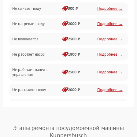
Не сливает воду
500 ₽
Подробнее →
Электропитание
Не нагревает воду
2000 ₽
Подробнее →
Датчики
Не включается
2500 ₽
Подробнее →
Нагрев
Не работает насос
1800 ₽
Подробнее →
Вода
Не работает панель
Гигиена
2500 ₽
Подробнее →
управления
Программное обеспечение
Не распыляет воду
2000 ₽
Подробнее →
Не запускается цикл
1800 ₽
Подробнее →
стирки
Проблемы с набором
Этапы ремонта посудомоечной машины
1800 ₽
Подробнее →
воды
Kuppersbusch