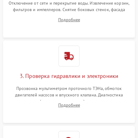
Отключение от сети и перекрытие воды. Извлечение корзин,
фильтров и импеллеров. Снятие боковых стенок, фасада
дверцы или нижнего поддона для прямого доступа к
Подробнее
циркуляционному насосу, ТЭНу и сливной помпе.
3. Проверка гидравлики и электроники
Прозвонка мультиметром проточного ТЭНа, обмоток
двигателей насосов и впускного клапана. Диагностика
прессостата (датчика уровня воды), датчика мутности,
Подробнее
концевика дверцы и электронного модуля управления.