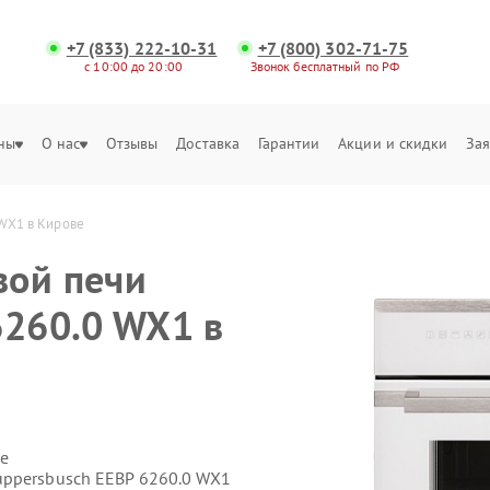
+7 (833) 222-10-31
+7 (800) 302-71-75
с 10:00 до 20:00
Звонок бесплатный по РФ
ны
О нас
Отзывы
Доставка
Гарантии
Акции и скидки
Зая
WX1 в Кирове
вой печи
6260.0 WX1 в
е
uppersbusch EEBP 6260.0 WX1