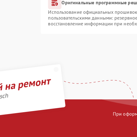
Оригинальные программные реше
Использование официальных прошивок и
пользовательскими данными: резервно
восстановление информации при необ
й на ремонт
sch
При оформл