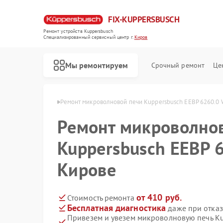
FIX-KUPPERSBUSCH
Ремонт устройств Kuppersbusch
Специализированный cервисный центр г.
Киров
Мы ремонтируем
Срочный ремонт
Це
persbusch в Кирове
Ремонт микроволновой печи Kuppersbusch EEBP 6260.0 
Ремонт микроволно
Kuppersbusch EEBP 
Кирове
от 410 руб.
Стоимость ремонта
Бесплатная диагностика
даже при отказ
Привезем и увезем микроволновую печь K
Ремонт кофемашин Kuppersbusch
Ремонт стиральных машин Kuppersbusch
Ремонт посудомоечных машин Kuppersbusch
Ремонт варочных панелей Kuppersbusch
Ремонт духовых шкафов Kuppersbusch
Ремонт вытяжек Kuppersbusch
Ремонт морозильных камер Kuppersbusch
Ремонт холодильников Kuppersbusch
Ремонт промышленных вакуумных упаковщиков Kuppersbusch
Ремонт сушильных машин Kuppersbusch