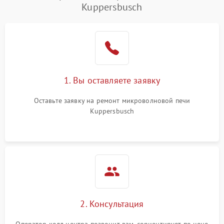
Kuppersbusch
Проблемы с вентилятором
2000 ₽
Подробнее →
Поломка системы
2200 ₽
Подробнее →
охлаждения
Не работают сенсорные
2400 ₽
Подробнее →
1. Вы оставляете заявку
кнопки
Оставьте заявку на ремонт микроволновой печи
Не горит подсветка
2000 ₽
Подробнее →
Kuppersbusch
Сломался трансформатор
1000 ₽
Подробнее →
2. Консультация