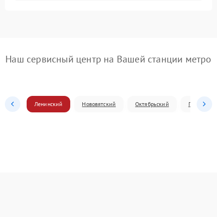
Наш сервисный центр на Вашей станции метро
Ленинский
Нововятский
Октябрьский
Первомай