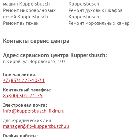
машин Kuppersbusch
Kuppersbusch
Ремонт микроволновых
Ремонт духовых шкафов
печей Kuppersbusch
Kuppersbusch
Ремонт вытяжек
Ремонт морозильных камер
Kuppersbusch
Kuppersbusch
Ремонт холодильников
Ремонт промышленных
Контакты сервис центра
Kuppersbusch
вакуумных упаковщиков
Kuppersbusch
Адрес сервисного центра Kuppersbusch:
Ремонт сушильных машин Kuppersbusch
г. Киров, ул. Воровского, 107
Горячая линия:
+7 (833) 222-10-31
Контактный телефон:
8 (800) 302-71-75
Электронная почта:
info@kuppersbusch-fixim.ru
для юридических лиц
manager@fix-kuppersbusch.ru
График работы: