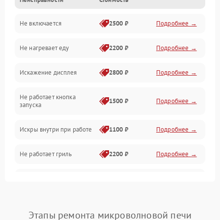
Дверца и корпус
Не включается
2500 ₽
Подробнее →
Механика и внутренние элементы
Не нагревает еду
2200 ₽
Подробнее →
Механические повреждения
Искажение дисплея
2800 ₽
Подробнее →
Питание и запуск
Не работает кнопка
Нагрев и приготовление
1500 ₽
Подробнее →
запуска
Программное обеспечение
Искры внутри при работе
1100 ₽
Подробнее →
Не работает гриль
2200 ₽
Подробнее →
Перегрев или отключение
2400 ₽
Подробнее →
во время работы
Появление запаха гари
2400 ₽
Подробнее →
Этапы ремонта микроволновой печи