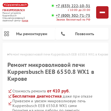
+7 (833) 222-10-31
с 10:00 до 20:00
FIX-KUPPERSBUSCH
Ремонт устройств
+7 (800) 302-71-75
Kuppersbusch
Специализированный
Звонок бесплатный по РФ
cервисный центр г.
Киров
Мы ремонтируем
Позвонить
ирове
Ремонт микроволновой печи Kuppersbusch EEB 6550.8 WX1 в Кирове
Ремонт микроволновой печи
Kuppersbusch EEB 6550.8 WX1 в
Кирове
от 410 руб.
Стоимость ремонта
Бесплатная диагностика
даже при отказе
Привезем и увезем микроволновую печь
Ремонт кофемашин Kuppersbusch
Ремонт посудомоечных машин Kuppersbusch
Ремонт духовых шкафов Kuppersbusch
Ремонт морозильных камер Kuppersbusch
Ремонт промышленных вакуумных упаковщиков Kuppersbusch
Ремонт стиральных машин Kuppersbusch
Ремонт варочных панелей Kuppersbusch
Ремонт холодильников Kuppersbusch
Ремонт сушильных машин Kuppersbusch
Kuppersbusch EEB 6550.8 WX1 сами
Гарантия на наши работы по ремонту