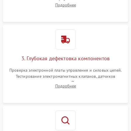
внутренних узлов от кофейных масел, жмыха и накипи.
Подробнее
Промывка дренажных каналов и фильтров с использованием
специализированной химии.
3. Глубокая дефектовка компонентов
Проверка электронной платы управления и силовых цепей.
Тестирование электромагнитных клапанов, датчиков
температуры и расходомера. Оценка степени износа
Подробнее
жерновов кофемолки, уплотнительных колец гидросистемы
и шестерней редуктора.