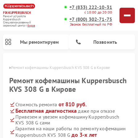
+7 (833) 222-10-31
с 10:00 до 20:00
FIX-KUPPERSBUSCH
Ремонт устройств
+7 (800) 302-71-75
Kuppersbusch
Специализированный
Звонок бесплатный по РФ
cервисный центр г.
Киров
Мы ремонтируем
Позвонить
ирове
Ремонт кофемашины Kuppersbusch KVS 308 G в Кирове
Ремонт кофемашины Kuppersbusch
KVS 308 G в Кирове
от 810 руб.
Стоимость ремонта
Бесплатная диагностика
даже при отказе
Привезем и увезем кофемашину Kuppersbusch
KVS 308 G сами
Ремонт стиральных машин Kuppersbusch
Ремонт варочных панелей Kuppersbusch
Ремонт духовых шкафов Kuppersbusch
Ремонт морозильных камер Kuppersbusch
Ремонт промышленных вакуумных упаковщиков Kuppersbusch
Ремонт посудомоечных машин Kuppersbusch
Ремонт микроволновых печей Kuppersbusch
Ремонт холодильников Kuppersbusch
Ремонт сушильных машин Kuppersbusch
Гарантия на наши работы по ремонту кофемашин
до 3-х лет
Kuppersbusch KVS 308 G