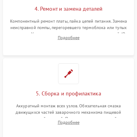
4. Ремонт и замена деталей
Компонентный ремонт платы, пайка цепей питания. Замена
неисправной помпы, перегоревшего термоблока или тупых
жерновов. Установка новых силиконовых уплотнителей (O-
Подробнее
ring) и тефлоновых трубок для надежного устранения
протечек.
5. Сборка и профилактика
Аккуратный монтаж всех узлов. Обязательная смазка
движущихся частей заварочного механизма пищевой
силиконовой смазкой. Проведение программной
Подробнее
декальцинации и очистки системы от кофейных масел.
Надежная фиксация всех соединений.