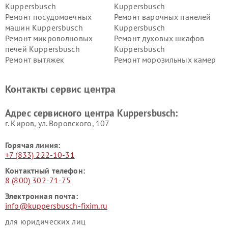
Kuppersbusch
Kuppersbusch
Ремонт посудомоечных
Ремонт варочных панелей
машин Kuppersbusch
Kuppersbusch
Ремонт микроволновых
Ремонт духовых шкафов
печей Kuppersbusch
Kuppersbusch
Ремонт вытяжек
Ремонт морозильных камер
Kuppersbusch
Kuppersbusch
Ремонт холодильников
Ремонт промышленных
Контакты сервис центра
Kuppersbusch
вакуумных упаковщиков
Kuppersbusch
Адрес сервисного центра Kuppersbusch:
Ремонт сушильных машин Kuppersbusch
г. Киров, ул. Воровского, 107
Горячая линия:
+7 (833) 222-10-31
Контактный телефон:
8 (800) 302-71-75
Электронная почта:
info@kuppersbusch-fixim.ru
для юридических лиц