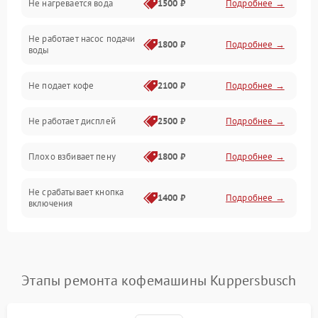
Не нагревается вода
1500 ₽
Подробнее →
Включение и работа
Не работает насос подачи
Проблемы с водой
1800 ₽
Подробнее →
воды
Проблемы с капучинатором и паром
Не подает кофе
2100 ₽
Подробнее →
Управление и электроника
Не работает дисплей
2500 ₽
Подробнее →
Программное обеспечение
Плохо взбивает пену
1800 ₽
Подробнее →
Не срабатывает кнопка
1400 ₽
Подробнее →
включения
Запах гари при работе
1800 ₽
Подробнее →
Постоянные сбои в работе
1500 ₽
Подробнее →
Этапы ремонта кофемашины Kuppersbusch