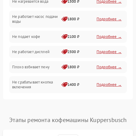
Не нагревается вода
1500 ₽
Подробнее →
Включение и работа
Не работает насос подачи
Проблемы с водой
1800 ₽
Подробнее →
воды
Проблемы с капучинатором и паром
Не подает кофе
2100 ₽
Подробнее →
Управление и электроника
Не работает дисплей
2500 ₽
Подробнее →
Программное обеспечение
Плохо взбивает пену
1800 ₽
Подробнее →
Не срабатывает кнопка
1400 ₽
Подробнее →
включения
Запах гари при работе
1800 ₽
Подробнее →
Постоянные сбои в работе
1500 ₽
Подробнее →
Этапы ремонта кофемашины Kuppersbusch