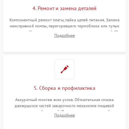
4. Ремонт и замена деталей
Компонентный ремонт платы, пайка цепей питания. Замена
неисправной помпы, перегоревшего термоблока или тупых
жерновов. Установка новых силиконовых уплотнителей (O-
Подробнее
ring) и тефлоновых трубок для надежного устранения
протечек.
5. Сборка и профилактика
Аккуратный монтаж всех узлов. Обязательная смазка
движущихся частей заварочного механизма пищевой
силиконовой смазкой. Проведение программной
Подробнее
декальцинации и очистки системы от кофейных масел.
Надежная фиксация всех соединений.