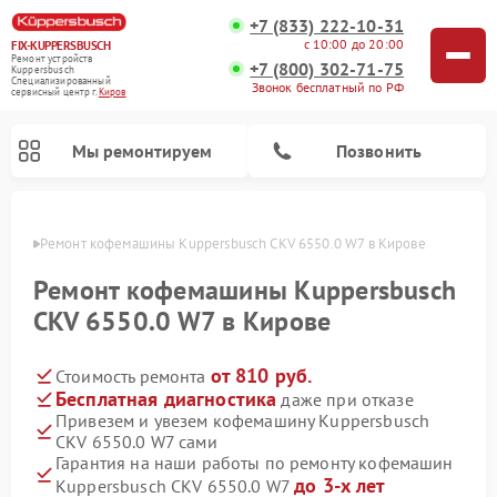
+7 (833) 222-10-31
с 10:00 до 20:00
FIX-KUPPERSBUSCH
Ремонт устройств
+7 (800) 302-71-75
Kuppersbusch
Специализированный
Звонок бесплатный по РФ
cервисный центр г.
Киров
Мы ремонтируем
Позвонить
ирове
Ремонт кофемашины Kuppersbusch CKV 6550.0 W7 в Кирове
Ремонт кофемашины Kuppersbusch
CKV 6550.0 W7 в Кирове
от 810 руб.
Стоимость ремонта
Бесплатная диагностика
даже при отказе
Привезем и увезем кофемашину Kuppersbusch
CKV 6550.0 W7 сами
Ремонт стиральных машин Kuppersbusch
Ремонт варочных панелей Kuppersbusch
Ремонт духовых шкафов Kuppersbusch
Ремонт морозильных камер Kuppersbusch
Ремонт промышленных вакуумных упаковщиков Kuppersbusch
Ремонт посудомоечных машин Kuppersbusch
Ремонт микроволновых печей Kuppersbusch
Ремонт холодильников Kuppersbusch
Ремонт сушильных машин Kuppersbusch
Гарантия на наши работы по ремонту кофемашин
до 3-х лет
Kuppersbusch CKV 6550.0 W7