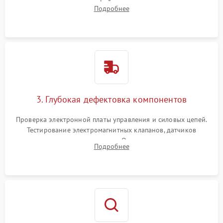
внутренних узлов от кофейных масел, жмыха и накипи.
Подробнее
Промывка дренажных каналов и фильтров с использованием
специализированной химии.
3. Глубокая дефектовка компонентов
Проверка электронной платы управления и силовых цепей.
Тестирование электромагнитных клапанов, датчиков
температуры и расходомера. Оценка степени износа
Подробнее
жерновов кофемолки, уплотнительных колец гидросистемы
и шестерней редуктора.