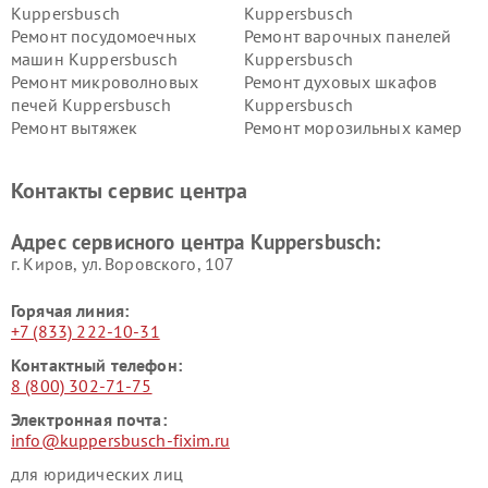
Kuppersbusch
Kuppersbusch
Ремонт посудомоечных
Ремонт варочных панелей
машин Kuppersbusch
Kuppersbusch
Ремонт микроволновых
Ремонт духовых шкафов
печей Kuppersbusch
Kuppersbusch
Ремонт вытяжек
Ремонт морозильных камер
Kuppersbusch
Kuppersbusch
Ремонт холодильников
Ремонт промышленных
Контакты сервис центра
Kuppersbusch
вакуумных упаковщиков
Kuppersbusch
Адрес сервисного центра Kuppersbusch:
Ремонт сушильных машин Kuppersbusch
г. Киров, ул. Воровского, 107
Горячая линия:
+7 (833) 222-10-31
Контактный телефон:
8 (800) 302-71-75
Электронная почта:
info@kuppersbusch-fixim.ru
для юридических лиц